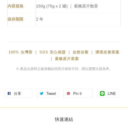
內容規格
150g (75g x 2 罐) ｜ 索條原片散茶
保存期限
2 年
100% 台灣茶 ｜ SGS 安心保證 ｜ 自焙自製 ｜ 環境友善茶葉
｜ 索條原片茶葉
※ 產品出貨時之罐身圖紋與照片稍有不同，將以實際出貨為準。
分享
Tweet
Pin it
LINE
快速連結