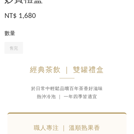
NT$ 1,680
數量
售完
經典茶飲 ｜ 雙罐禮盒
於日常中輕鬆品嚐百年茶香好滋味
熱沖冷泡 ｜ 一年四季皆適宜
職人專注 ｜ 溫順熟果香