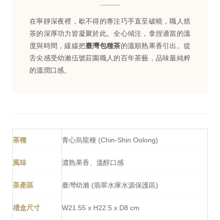
在寧靜深夜裡，歇不得的專注巧手直至破曉，職人焙
茶的深厚功力皆凝聚於此。全心傾注，拿捏適當的溫
度與時間，緩緩把
臺灣包種茶
的溫順熟果香引出。從
舌尖感受幼瀨伍號莊園職人的百年茶藝，品味最純粹
的溫潤口感。
茶種
青心烏龍種 (Chin-Shin Oolong)
風味
濃熟果香、溫醇口感
茶產區
臺灣幼瀨 (翡翠水庫水源保護區)
禮盒尺寸
W21.55 x H22.5 x D8 cm