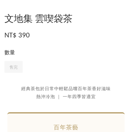
文地集 雲喫袋茶
NT$ 390
數量
售完
經典茶包於日常中輕鬆品嚐百年茶香好滋味
熱沖冷泡 ｜ 一年四季皆適宜
百年茶藝