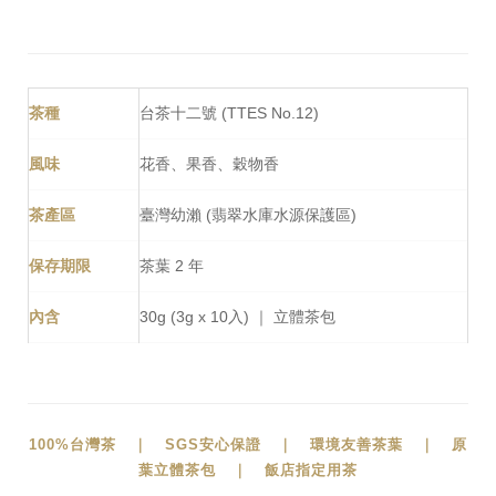
茶種
台茶十二號 (TTES No.12)
風味
花香、果香、穀物香
茶產區
臺灣幼瀨 (翡翠水庫水源保護區)
保存期限
茶葉 2 年
內含
30g (3g x 10入) ｜ 立體茶包
100%台灣茶 ｜ SGS安心保證 ｜ 環境友善茶葉 ｜ 原
葉立體茶包 ｜ 飯店指定用茶