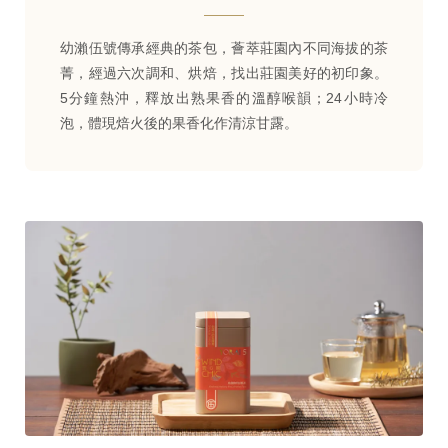
幼瀨伍號傳承經典的茶包，薈萃莊園內不同海拔的茶
菁，經過六次調和、烘焙，找出莊園美好的初印象。
5分鐘熱沖，釋放出熟果香的溫醇喉韻；24小時冷
泡，體現焙火後的果香化作清涼甘露。