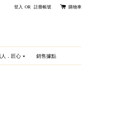
登入
OR
註冊帳號
購物車
職人．匠心
銷售據點