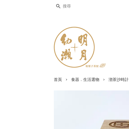
搜尋
›
›
首頁
食器．生活選物
沏茶沙時計