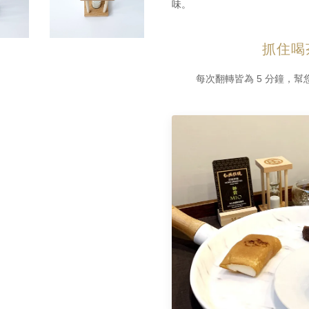
味。
抓住喝
每次翻轉皆為 5 分鐘，