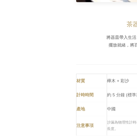
茶
將器皿帶入生活
擺放就緒，將
材質
櫸木 + 彩沙
計時時間
約 5 分鐘 (標
產地
中國
沙漏為物理性計時
注意事項
長度。