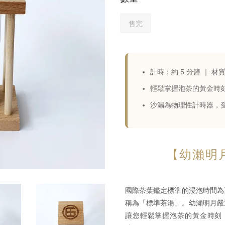
售完
計時：約 5 分鐘 ｜ 材
輕鬆掌握泡茶的黃金時
沙漏為物理性計時器，
【幼瀨明
國際茶葉鑑定標準的浸泡時間為
稱為「標準茶湯」。幼瀨明月嚴
讓您輕鬆掌握泡茶的黃金時刻