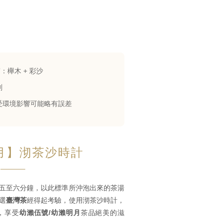
質：櫸木 + 彩沙
刻
受環境影響可能略有誤差
月】沏茶沙時計
五至六分鐘，以此標準所沖泡出來的茶湯
選
臺灣茶
經得起考驗，使用沏茶沙時計，
，享受
幼瀨伍號/幼瀨明月
茶品絕美的滋