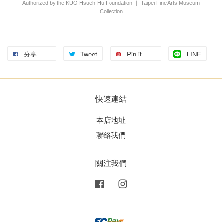
Authorized by the KUO Hsueh-Hu Foundation ｜ Taipei Fine Arts Museum
Collection
分享
Tweet
Pin it
LINE
快速連結
本店地址
聯絡我們
關注我們
Facebook
Instagram