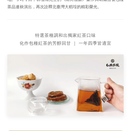
茶品連袂演出，再次詮釋北臺灣大稻埕的精彩榮光。
特選茶種調和出獨家紅茶口味
化作包種紅茶的芳醇回甘 ｜ 一年四季皆適宜