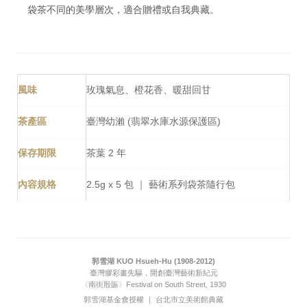
袋茶不同的美學層次，適合贈禮或自我典藏。
風味
玫瑰氣息、橙花香、暖甜回甘
茶產區
臺灣幼瀨 (翡翠水庫水源保護區)
保存期限
茶葉 2 年
內容規格
2.5g x 5 包 ｜ 藝術系列袋茶隨行包
郭雪湖 KUO Hsueh-Hu (1908-2012)
臺灣膠彩畫先驅，開創臺灣藝術新紀元
〈南街殷賑〉Festival on South Street, 1930
郭雪湖基金會授權 ｜ 台北市立美術館典藏