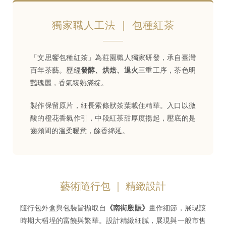
獨家職人工法 ｜ 包種紅茶
「文思饗包種紅茶」為莊園職人獨家研發，承自臺灣
百年茶藝。歷經
發酵、烘焙、退火
三重工序，茶色明
豔瑰麗，香氣臻熟滿綻。
製作保留原片，細長索條狀茶葉載住精華。入口以微
酸的橙花香氣作引，中段紅茶甜厚度揚起，壓底的是
齒頰間的溫柔暖意，餘香綿延。
藝術隨行包 ｜ 精緻設計
隨行包外盒與包裝皆擷取自
《南街殷賑》
畫作細節，展現該
時期大稻埕的富饒與繁華。設計精緻細膩，展現與一般市售