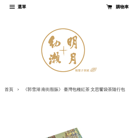
選單
購物車
›
首頁
《郭雪湖 南街殷賑》 臺灣包種紅茶 文思饗袋茶隨行包