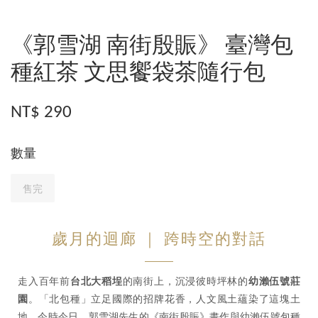
《郭雪湖 南街殷賑》 臺灣包
種紅茶 文思饗袋茶隨行包
NT$ 290
數量
售完
歲月的迴廊 ｜ 跨時空的對話
走入百年前
台北大稻埕
的南街上，沉浸彼時坪林的
幼瀨伍號莊
園
。「北包種」立足國際的招牌花香，人文風土蘊染了這塊土
地。今時今日，郭雪湖先生的《南街殷賑》畫作與幼瀨伍號包種